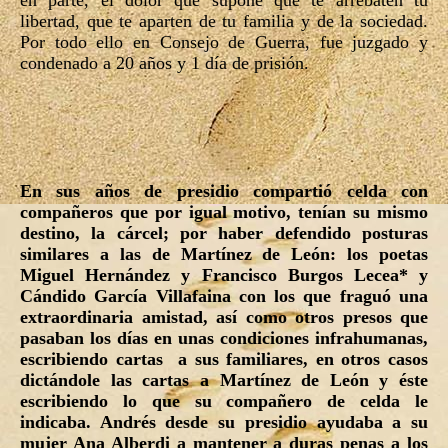
en parte, el dolor que supone que te arrebaten tu
libertad, que te aparten de tu familia y de la sociedad.
Por todo ello en Consejo de Guerra, fue juzgado y
condenado a 20 años y 1 día de prisión.
En sus años de presidio compartió celda con
compañeros que por igual motivo, tenían su mismo
destino, la cárcel; por haber defendido posturas
similares a las de Martínez de León: los poetas
Miguel Hernández y Francisco Burgos Lecea* y
Cándido García Villafaina con los que fraguó una
extraordinaria amistad, así como otros presos que
pasaban los días en unas condiciones infrahumanas,
escribiendo cartas a sus familiares, en otros casos
dictándole las cartas a Martínez de León y éste
escribiendo lo que su compañero de celda le
indicaba. Andrés desde su presidio ayudaba a su
mujer Ana Alberdi a mantener a duras penas a los