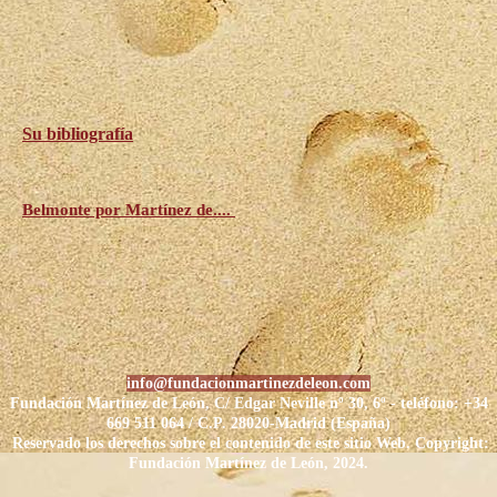
Su bibliografía
Belmonte por Martínez de....
info@fundacionmartinezdeleon.com
Fundación Martínez de León, C/ Edgar Neville nº 30, 6º - t
eléfono: +34
669 511 064 / C.P.
28020-Madrid (España)
Reservado los derechos sobre el contenido de este sitio Web. Copyright:
Fundación Martínez de León,
2024.