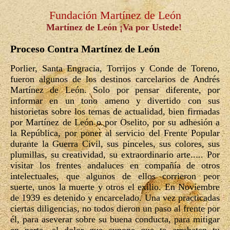
Fundación Martínez de León
Martínez de León ¡Va por Ustede!
Proceso Contra Martínez de León
Porlier, Santa Engracia, Torrijos y Conde de Toreno,
fueron algunos de los destinos carcelarios de Andrés
Martínez de León. Solo por pensar diferente, por
informar en un tono ameno y divertido con sus
historietas sobre los temas de actualidad, bien firmadas
por Martínez de León o por Oselito, por su adhesión a
la República, por poner al servicio del Frente Popular
durante la Guerra Civil, sus pinceles, sus colores, sus
plumillas, su creatividad, su extraordinario arte..... Por
visitar los frentes andaluces en compañía de otros
intelectuales, que algunos de ellos corrieron peor
suerte, unos la muerte y otros el exilio. En Noviembre
de 1939 es detenido y encarcelado. Una vez practicadas
ciertas diligencias, no todos dieron un paso al frente por
él, para aseverar sobre su buena conducta, para mitigar