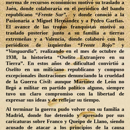
merma de recursos económicos motivó su traslado a
Jaén, donde colaboraría en el periódico del bando
republicano “
Frente Sur”,
y donde conoció a la
Pasionaria a Miguel Hernández y a Pedro Garfias.
El avance de las tropas franquistas motivó su
traslado posterior junto a su familia a tierras
extremeñas y a Valencia, donde colaboró con los
periódicos de izquierdas “
Frente Rojo”
y
“
Vanguardia”,
realizando en el mes de octubre de
1938, la historieta “
Oselito Extranjero en su
Tierra”.
En estos años de dificultad convirtió a
Oselito
en un miliciano republicano y compuso
excepcionales ilustraciones denunciando la crueldad
de la Guerra Civil: aunque Martínez de León no
llegó a militar en partido político alguno, siempre
tuvo un claro compromiso con la libertad de
expresar sus ideas y de reflejar su tiempo.
Al terminar la guerra pudo volver con su familia a
Madrid, donde fue detenido y apresado por sus
caricaturas sobre Franco y Queipo de Llano, siendo
acusado de atacar a los principios de la causa