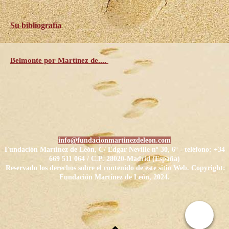
Su bibliografía
Belmonte por Martínez de....
info@fundacionmartinezdeleon.com
Fundación Martínez de León, C/ Edgar Neville nº 30, 6º - t
eléfono: +34
669 511 064 / C.P.
28020-Madrid (España)
Reservado los derechos sobre el contenido de este sitio Web. Copyright:
Fundación Martínez de León,
2024.