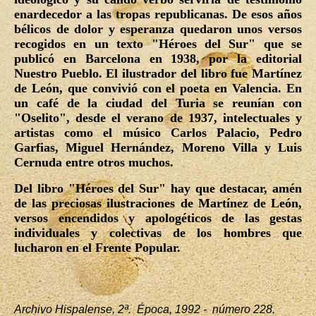
enardecedor a las tropas republicanas. De esos años
bélicos de dolor y esperanza quedaron unos versos
recogidos en un texto "Héroes del Sur" que se
publicó en Barcelona en 1938, por la editorial
Nuestro Pueblo. El ilustrador del libro fue Martínez
de León, que convivió con el poeta en Valencia. En
un café de la ciudad del Turia se reunían con
"Oselito", desde el verano de 1937, intelectuales y
artistas como el músico Carlos Palacio, Pedro
Garfias, Miguel Hernández, Moreno Villa y Luis
Cernuda entre otros muchos.
Del libro "Héroes del Sur" hay que destacar, amén
de las preciosas ilustraciones de Martínez de León,
versos encendidos y apologéticos de las gestas
individuales y colectivas de los hombres que
lucharon en el Frente Popular.
Archivo Hispalense, 2ª. Época, 1992 - número 228.