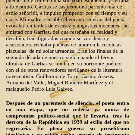
pueblerina y cutre en una sociedad estamental y cerrada
a lo distinto. Garfias se casó con una parienta mía de
estilo señoritil, e impulso rompedor con su tiempo y su
clase. Mi madre, sensible al encanto interior del poeta,
evocaba -en tardes de escasez y angustias inocentes- su
amistad con Garfias, del que reseñaba su fealdad y
desaliño, transfigurados cuando su voz densa y
acariciadora recitaba poemas de amor en la recoletas
plazuelas de mi solar ursaonés. Eran los finales de la
segunda década de nuestro siglo cuando el fervor
ultraísta de Garfias se fundía en su horizonte poético
con el de otros renovadores sevillanos de la literatura
novecentista: Guillermo de Torre, Casino Assens,
Adriano del Valle, Miguel Romero Martínez y el
malagueño Pedro Luis Galvez.
Después de un paréntesis de silencio, el poeta entra
en una etapa, que no cedería ya nunca de
compromiso político-social que le llevaría, tras la
derrota de la República en 1939 al exilio del que no
regresaría. En plena guerra su proselitismo
ideológico y su cálido verbo serviría de testimonio