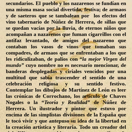
secundarios. El pueblo y los nazarenos se fundían en
una misma masa social divertida, festiva; de armaos
y de saeteros que se tambalean por los efectos del
vino tabernario de Núñez de Herrera, de sillas que
se quedan vacías por la lluvia, de eternos niños que
acompañan a nazarenos que fuman cigarrillos con el
antifaz levantado, de amigos del nazareno que
contaban los vasos de vinos que tomaban sus
compadres, de armaos que se enfrentaban a los que
les ridiculizaban, de palios con “
la mejor Virgen del
mundo”
cuyo nombre no es necesario mencionar, de
banderas desplegadas y ciriales vencidos por una
multitud que sabía trascender el sentido de una
celebración religiosa y su sentido festivo.
Contemplar los dibujos de Martínez de León es leer
las crónicas de Corrochano, los artículo de Chaves
Nogales o la “
Teoría y Realidad”
de Núñez de
Herrera. Un ilustrador y pintor que estuvo por
encima de las simplistas divisiones de la España que
le tocó vivir y que antepuso su idea de la libertad en
la creación artística y literaria. Todo un creador del