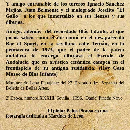
Y amigo entrañable de los toreros Ignacio Sánchez
Mejías, Juan Belmonte y el malogrado Joselito "El
Gallo" a los que inmortalizó en sus lienzos y sus
dibujos.
Amigo, además del recordado Blás Infante, al que
pocos saben como él me contó en el desaparecido
Bar el Sport, en la sevillana calle Tetuán, en la
primavera de 1973, que el padre de la patria
andaluza le encargo dibujase el Escudo de
Andalucía que en artística cerámica campea en el
frontispicio de su antigua residencia. (Hoy Casa
Museo de Blás Infante)
Martínez de León Dibujante del 27. Extraído de: Separata del
Boletín de Bellas Artes,
2ª Época, número XXXIII, Sevilla , 1996, Daniel Pineda Novo
El pintor Pablo Picasso en una
fotografía dedicada a Martínez de León