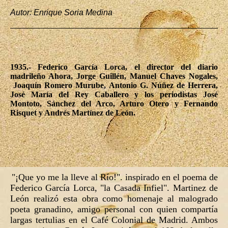
Autor: Enrique Soria Medina
1935.- Federico García Lorca, el director del diario
madrileño Ahora, Jorge Guillén, Manuel Chaves Nogales,
Joaquín Romero Murube, Antonio G. Núñez de Herrera,
José María del Rey Caballero y los periodistas José
Montoto, Sánchez del Arco, Arturo Otero y Fernando
Risquet y Andrés Martínez de León.
"¡Que yo me la lleve al Río!". inspirado en el poema de
Federico García Lorca, "la Casada Infiel". Martinez de
León realizó esta obra como homenaje al malogrado
poeta granadino, amigo personal con quien compartía
largas tertulias en el Café Colonial de Madrid. Ambos