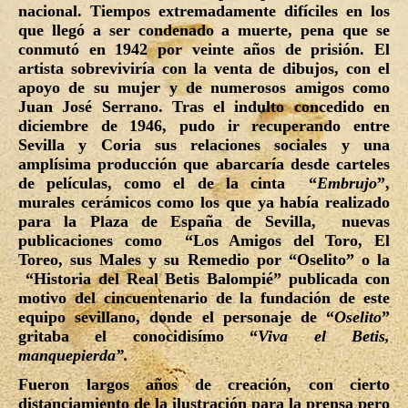
nacional. Tiempos extremadamente difíciles en los
que llegó a ser condenado a muerte, pena que se
conmutó en 1942 por veinte años de prisión. El
artista sobreviviría con la venta de dibujos, con el
apoyo de su mujer y de numerosos amigos como
Juan José Serrano. Tras el indulto concedido en
diciembre de 1946, pudo ir recuperando entre
Sevilla y Coria sus relaciones sociales y una
amplísima producción que abarcaría desde carteles
de películas, como el de la cinta “
Embrujo
”,
murales cerámicos como los que ya había realizado
para la Plaza de España de Sevilla, nuevas
publicaciones como “
Los Amigos del Toro, El
Toreo, sus Males y su Remedio por “Oselito”
o
la
“Historia del Real Betis Balompié”
publicada con
motivo del cincuentenario de la fundación de este
equipo sevillano, donde el personaje de “
Oselito
”
gritaba el conocidisímo “
Viva el Betis,
manquepierda”.
Fueron largos años de creación, con cierto
distanciamiento de la ilustración para la prensa pero