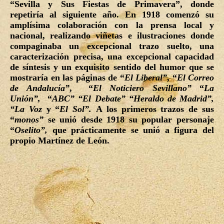
“Sevilla y Sus Fiestas de Primavera”, donde
repetiría al siguiente año. En 1918 comenzó su
amplísima colaboración con la prensa local y
nacional, realizando viñetas e ilustraciones donde
compaginaba un excepcional trazo suelto, una
caracterización precisa, una excepcional capacidad
de síntesis y un exquisito sentido del humor que se
mostraría en las páginas de “
El Liberal”
, “
El Correo
de Andalucía”
, “
El Noticiero Sevillano”
“
La
Unión”,
“
ABC” “El Debate” “Heraldo de Madrid”,
“La Voz
y “
El Sol”.
A los primeros trazos de sus
“
monos”
se unió desde 1918 su popular personaje
“
Oselito”,
que prácticamente se unió a figura del
propio Martínez de León.