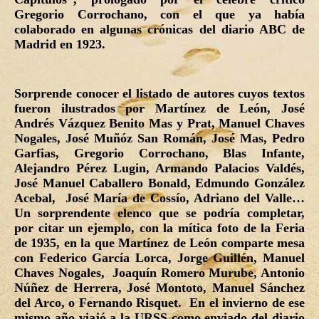
Gregorio Corrochano, con el que ya había
colaborado en algunas crónicas del diario ABC de
Madrid en 1923.
Sorprende conocer el listado de autores cuyos textos
fueron ilustrados por Martínez de León, José
Andrés Vázquez Benito Mas y Prat, Manuel Chaves
Nogales, José Muñóz San Román, José Mas, Pedro
Garfias, Gregorio Corrochano, Blas Infante,
Alejandro Pérez Lugin, Armando Palacios Valdés,
José Manuel Caballero Bonald, Edmundo González
Acebal, José María de Cossío, Adriano del Valle…
Un sorprendente elenco que se podría completar,
por citar un ejemplo, con la mítica foto de la Feria
de 1935, en la que Martínez de León comparte mesa
con Federico García Lorca, Jorge Guillén, Manuel
Chaves Nogales, Joaquín Romero Murube, Antonio
Núñez de Herrera, José Montoto, Manuel Sánchez
del Arco, o Fernando Risquet. En el invierno de ese
mismo año viajó a la URSS como enviado del diario