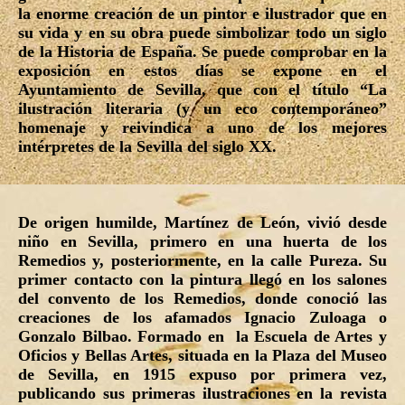
la enorme creación de un pintor e ilustrador que en
su vida y en su obra puede simbolizar todo un siglo
de la Historia de España. Se puede comprobar en la
exposición en estos días se expone en el
Ayuntamiento de Sevilla, que con el título “La
ilustración literaria (y un eco contemporáneo”
homenaje y reivindica a uno de los mejores
intérpretes de la Sevilla del siglo XX.
De origen humilde, Martínez de León, vivió desde
niño en Sevilla, primero en una huerta de los
Remedios y, posteriormente, en la calle Pureza. Su
primer contacto con la pintura llegó en los salones
del convento de los Remedios, donde conoció las
creaciones de los afamados Ignacio Zuloaga o
Gonzalo Bilbao. Formado en la Escuela de Artes y
Oficios y Bellas Artes, situada en la Plaza del Museo
de Sevilla, en 1915 expuso por primera vez,
publicando sus primeras ilustraciones en la revista