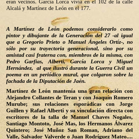
eran vecinos. García Lorca vivía en el 102 de la calle
Alcalá y Martínez de León en el 177.
A Martínez de León podemos considerarlo como
pintor y dibujante de la Generación del 27 -al igual
que a Gregorio Prieto o Manuel Ángeles Ortíz-, no
sólo por su trayectoria generacional, sino por su
amistad casi fraterna con, miembros de la misma, con
Pedro Garfias, Alberti, García Lorca y Miguel
Hernández, al que ilustró durante la Guerra Civil un
poema en un periódico mural, que colgaron sobre la
fachada de la Diputación de Jaén.
Martínez de León mantenía una gran relación con
Alejandro Collantes de Teran y con Joaquín Romero
Murube; sus relaciones esporádicas con Jorge
Guillen y Rafael Alberti y su vinculación directa con
escritores de la talla de Manuel Chaves Nogales,
Santiago Montoto, José Mas, los Hermanos Álvarez
Quintero; José Muñoz San Roman, Adriano del
Valle, Salvador Valverde o Juan Rodríguez Mateo....