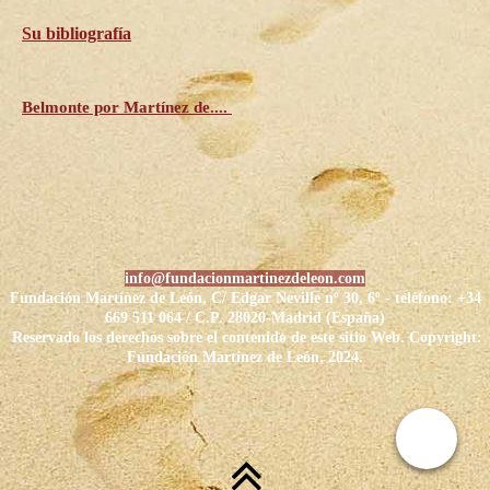
Su bibliografía
Belmonte por Martínez de....
info@fundacionmartinezdeleon.com
Fundación Martínez de León, C/ Edgar Neville nº 30, 6º - t
eléfono: +34
669 511 064 / C.P.
28020-Madrid (España)
Reservado los derechos sobre el contenido de este sitio Web. Copyright:
Fundación Martínez de León,
2024.