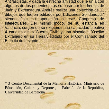
Antifascistas, y dada la estrecha amistad que le unía con
algunos de los ponentes, tras su paso por los frentes de
Jaén y Extremadura, Andrés realiza una colección de 11
dibujos que fueron editados por Ediciones Solidaridad;*
siendo ésta su aportación a este Congreso de
Intelectuales. Del mismo modo, de su estancia en
Valencia, surgen de su extraordinaria capacidad creativa
4 carteles de la Guerra Civil* y una historieta "Oselito
Extranjero en su Tierra", editada por el Comisariado del
Ejercito de Levante.
* 3 Centro Documental de la Memoria Histórica, Ministerio de
Educación, Cultura y Deportes, 1 Pabellón de la República,
Universidad de Barcelona